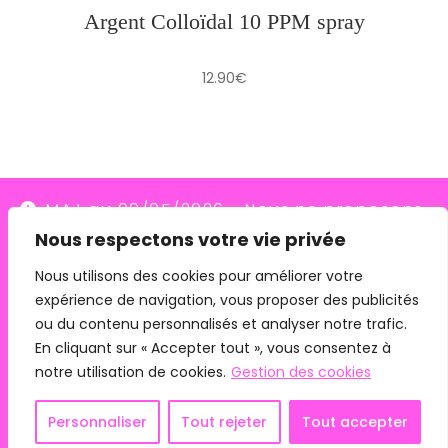
Argent Colloïdal 10 PPM spray
12.90
€
MAJ au 09/05/2026 - Nous ne proposons
Nous respectons votre vie privée
plus le transporteur Relais Colis (placés en
redressement judiciaire le 10/03/26, ils
Nous utilisons des cookies pour améliorer votre
expérience de navigation, vous proposer des publicités
n'assurent plus les livraisons depuis le
ou du contenu personnalisés et analyser notre trafic.
07/05/26). Pour les commandes avec
En cliquant sur « Accepter tout », vous consentez à
remise en main propre, merci de me
notre utilisation de cookies.
Gestion des cookies
contacter directement.
Mentions légales
CGV
Personnaliser
Tout rejeter
Tout accepter
Ignorer
Copyright 2024 - Phyto Connexion