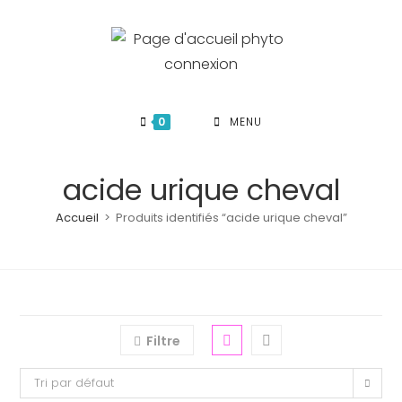
Skip
to
content
0
MENU
acide urique cheval
Accueil
>
Produits identifiés “acide urique cheval”
Filtre
Tri par défaut