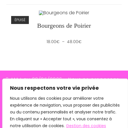
ÉPUISÉ
Bourgeons de Poirier
Plage
18.00
€
–
48.00
€
de
prix :
18.00€
à
48.00€
MAJ au 09/05/2026 - Nous ne proposons
Nous respectons votre vie privée
plus le transporteur Relais Colis (placés en
redressement judiciaire le 10/03/26, ils
Nous utilisons des cookies pour améliorer votre
expérience de navigation, vous proposer des publicités
n'assurent plus les livraisons depuis le
ou du contenu personnalisés et analyser notre trafic.
07/05/26). Pour les commandes avec
En cliquant sur « Accepter tout », vous consentez à
remise en main propre, merci de me
notre utilisation de cookies.
Gestion des cookies