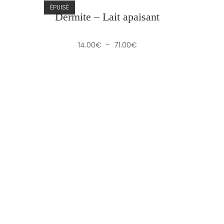
ÉPUISÉ
Dermite – Lait apaisant
Plage
14.00
€
–
71.00
€
de
prix :
14.00€
à
71.00€