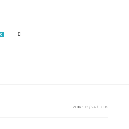
TOGGLE
0
WEBSITE
SEARCH
VOIR :
12
24
TOUS