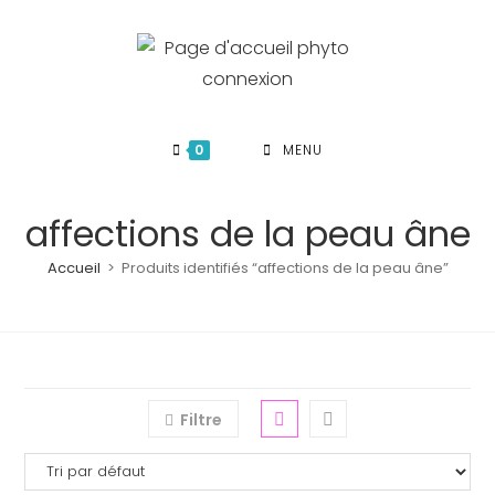
Skip
to
content
0
MENU
affections de la peau âne
Accueil
>
Produits identifiés “affections de la peau âne”
Filtre