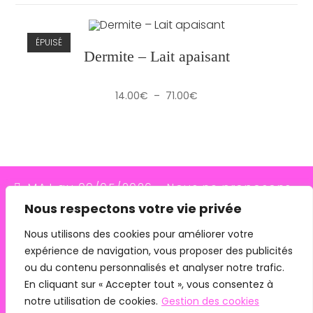
ÉPUISÉ
Dermite – Lait apaisant
Plage
14.00
€
–
71.00
€
de
prix :
14.00€
à
71.00€
MAJ au 09/05/2026 - Nous ne proposons
Nous respectons votre vie privée
plus le transporteur Relais Colis (placés en
redressement judiciaire le 10/03/26, ils
Nous utilisons des cookies pour améliorer votre
expérience de navigation, vous proposer des publicités
n'assurent plus les livraisons depuis le
ou du contenu personnalisés et analyser notre trafic.
07/05/26). Pour les commandes avec
En cliquant sur « Accepter tout », vous consentez à
remise en main propre, merci de me
notre utilisation de cookies.
Gestion des cookies