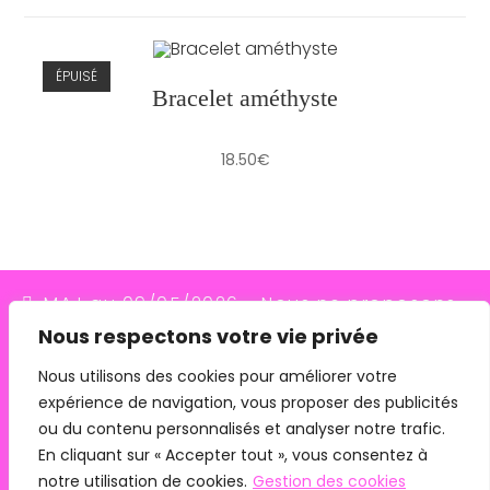
ÉPUISÉ
Bracelet améthyste
18.50
€
MAJ au 09/05/2026 - Nous ne proposons
Nous respectons votre vie privée
plus le transporteur Relais Colis (placés en
redressement judiciaire le 10/03/26, ils
Nous utilisons des cookies pour améliorer votre
expérience de navigation, vous proposer des publicités
n'assurent plus les livraisons depuis le
ou du contenu personnalisés et analyser notre trafic.
07/05/26). Pour les commandes avec
En cliquant sur « Accepter tout », vous consentez à
remise en main propre, merci de me
notre utilisation de cookies.
Gestion des cookies