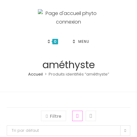
Skip
to
content
0
MENU
améthyste
Accueil
>
Produits identifiés “améthyste”
Filtre
Tri par défaut