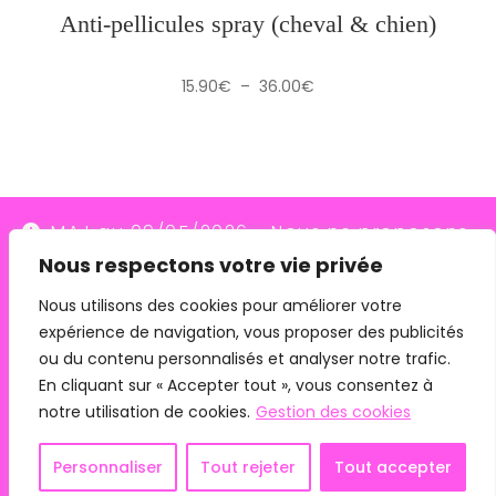
Anti-pellicules spray (cheval & chien)
Plage
15.90
€
–
36.00
€
de
prix :
15.90€
à
36.00€
MAJ au 09/05/2026 - Nous ne proposons
Nous respectons votre vie privée
plus le transporteur Relais Colis (placés en
redressement judiciaire le 10/03/26, ils
Nous utilisons des cookies pour améliorer votre
expérience de navigation, vous proposer des publicités
n'assurent plus les livraisons depuis le
ou du contenu personnalisés et analyser notre trafic.
07/05/26). Pour les commandes avec
En cliquant sur « Accepter tout », vous consentez à
remise en main propre, merci de me
notre utilisation de cookies.
Gestion des cookies
contacter directement.
Mentions légales
CGV
Personnaliser
Tout rejeter
Tout accepter
Ignorer
Copyright 2024 - Phyto Connexion