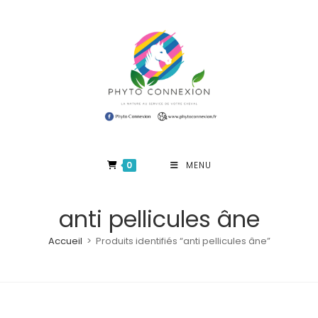
Skip
to
content
0
MENU
anti pellicules âne
Accueil
>
Produits identifiés “anti pellicules âne”