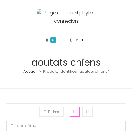
Skip
to
content
0
MENU
aoutats chiens
Accueil
>
Produits identifiés “aoutats chiens”
Filtre
Tri par défaut