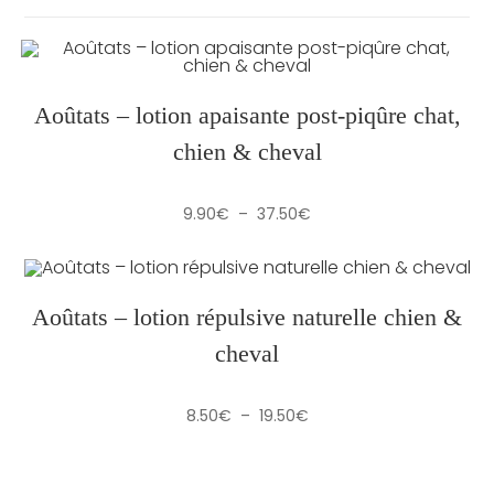
Aoûtats – lotion apaisante post-piqûre chat,
chien & cheval
Plage
9.90
€
–
37.50
€
de
prix :
9.90€
à
37.50€
Aoûtats – lotion répulsive naturelle chien &
cheval
Plage
8.50
€
–
19.50
€
de
prix :
8.50€
à
19.50€