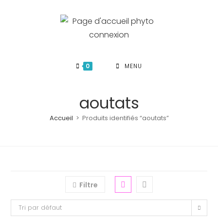
Skip
to
content
0
MENU
aoutats
Accueil
>
Produits identifiés “aoutats”
Filtre
Tri par défaut