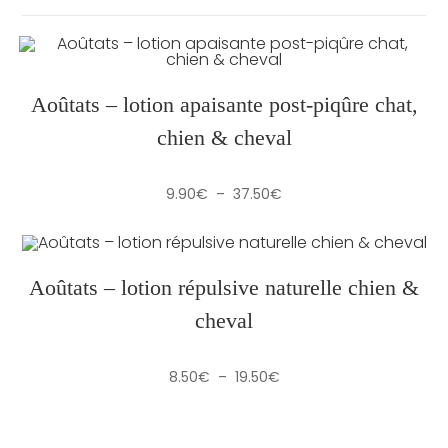
Aoûtats – lotion apaisante post-piqûre chat,
chien & cheval
Plage
9.90
€
–
37.50
€
de
prix :
9.90€
à
37.50€
Aoûtats – lotion répulsive naturelle chien &
cheval
Plage
8.50
€
–
19.50
€
de
prix :
8.50€
à
19.50€