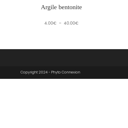
Argile bentonite
Plage
4.00
€
–
40.00
€
de
prix :
4.00€
à
40.00€
Copyright 2024 - Phyto Connexion