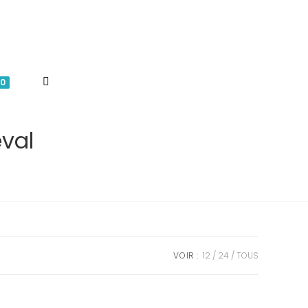
TOGGLE
0
WEBSITE
eval
SEARCH
VOIR :
12
24
TOUS