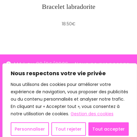
Bracelet labradorite
18.50
€
MAJ au 09/05/2026 - Nous ne proposons
Nous respectons votre vie privée
plus le transporteur Relais Colis (placés en
redressement judiciaire le 10/03/26, ils
Nous utilisons des cookies pour améliorer votre
expérience de navigation, vous proposer des publicités
n'assurent plus les livraisons depuis le
ou du contenu personnalisés et analyser notre trafic.
07/05/26). Pour les commandes avec
En cliquant sur « Accepter tout », vous consentez à
remise en main propre, merci de me
notre utilisation de cookies.
Gestion des cookies
contacter directement.
Mentions légales
CGV
Personnaliser
Tout rejeter
Tout accepter
Ignorer
Copyright 2024 - Phyto Connexion