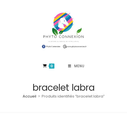
Skip
to
content
0
MENU
bracelet labra
Accueil
>
Produits identifiés “bracelet labra”