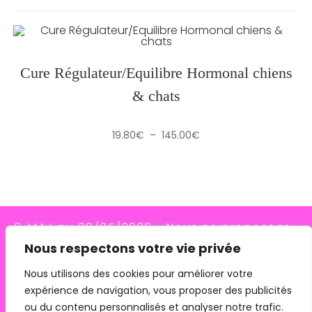
Cure Régulateur/Equilibre Hormonal chiens
& chats
Plage
19.80
€
–
145.00
€
de
prix :
19.80€
à
145.00€
MAJ au 09/05/2026 - Nous ne proposons
Nous respectons votre vie privée
plus le transporteur Relais Colis (placés en
redressement judiciaire le 10/03/26, ils
Nous utilisons des cookies pour améliorer votre
expérience de navigation, vous proposer des publicités
n'assurent plus les livraisons depuis le
ou du contenu personnalisés et analyser notre trafic.