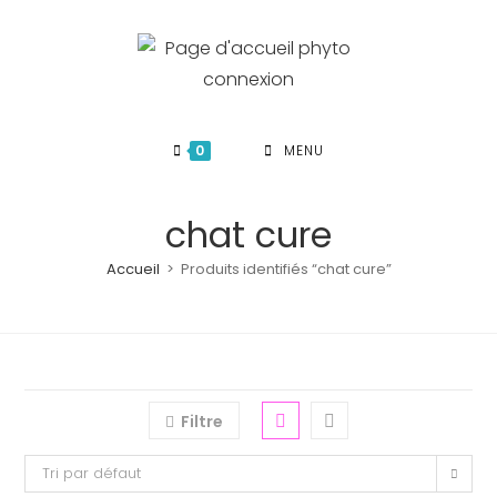
Skip
to
content
0
MENU
chat cure
Accueil
>
Produits identifiés “chat cure”
Filtre
Tri par défaut