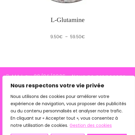
L-Glutamine
Plage
9.50
€
–
59.50
€
de
prix :
9.50€
à
59.50€
MAJ au 09/05/2026 - Nous ne proposons
Nous respectons votre vie privée
plus le transporteur Relais Colis (placés en
redressement judiciaire le 10/03/26, ils
Nous utilisons des cookies pour améliorer votre
expérience de navigation, vous proposer des publicités
n'assurent plus les livraisons depuis le
ou du contenu personnalisés et analyser notre trafic.
07/05/26). Pour les commandes avec
En cliquant sur « Accepter tout », vous consentez à
remise en main propre, merci de me
notre utilisation de cookies.
Gestion des cookies
contacter directement.