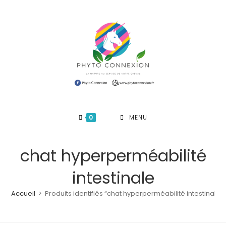
Skip
to
content
0
MENU
chat hyperperméabilité
intestinale
Accueil
>
Produits identifiés “chat hyperperméabilité intestinale”