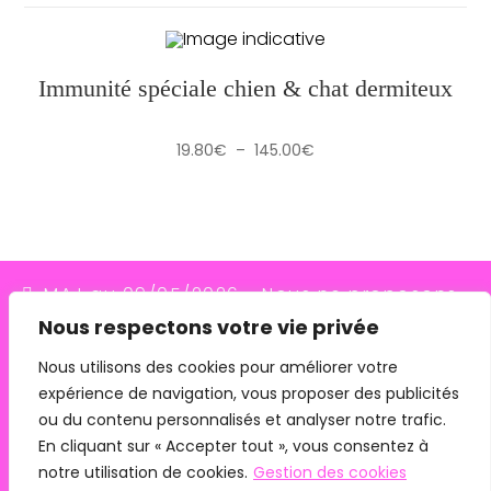
Immunité spéciale chien & chat dermiteux
Plage
19.80
€
–
145.00
€
de
prix :
19.80€
à
145.00€
MAJ au 09/05/2026 - Nous ne proposons
Nous respectons votre vie privée
plus le transporteur Relais Colis (placés en
redressement judiciaire le 10/03/26, ils
Nous utilisons des cookies pour améliorer votre
expérience de navigation, vous proposer des publicités
n'assurent plus les livraisons depuis le
ou du contenu personnalisés et analyser notre trafic.
07/05/26). Pour les commandes avec
En cliquant sur « Accepter tout », vous consentez à
remise en main propre, merci de me
notre utilisation de cookies.
Gestion des cookies