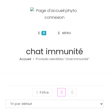
Skip
to
content
0
MENU
chat immunité
Accueil
>
Produits identifiés “chat immunité”
Filtre