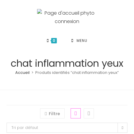
Skip
to
content
0
MENU
chat inflammation yeux
Accueil
>
Produits identifiés “chat inflammation yeux”
Filtre
Tri par défaut