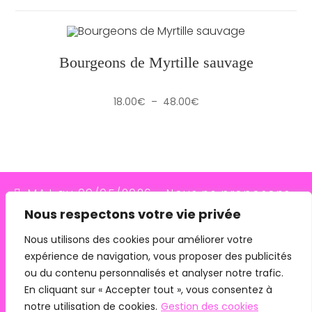
Bourgeons de Myrtille sauvage
Plage
18.00
€
–
48.00
€
de
prix :
18.00€
à
48.00€
MAJ au 09/05/2026 - Nous ne proposons
Nous respectons votre vie privée
plus le transporteur Relais Colis (placés en
redressement judiciaire le 10/03/26, ils
Nous utilisons des cookies pour améliorer votre
expérience de navigation, vous proposer des publicités
n'assurent plus les livraisons depuis le
ou du contenu personnalisés et analyser notre trafic.
07/05/26). Pour les commandes avec
En cliquant sur « Accepter tout », vous consentez à
remise en main propre, merci de me
notre utilisation de cookies.
Gestion des cookies