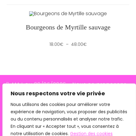
Bourgeons de Myrtille sauvage
Plage
18.00
€
–
48.00
€
de
prix :
18.00€
à
48.00€
MAJ au 09/05/2026 - Nous ne proposons
Nous respectons votre vie privée
plus le transporteur Relais Colis (placés en
redressement judiciaire le 10/03/26, ils
Nous utilisons des cookies pour améliorer votre
expérience de navigation, vous proposer des publicités
n'assurent plus les livraisons depuis le
ou du contenu personnalisés et analyser notre trafic.
07/05/26). Pour les commandes avec
En cliquant sur « Accepter tout », vous consentez à
remise en main propre, merci de me
notre utilisation de cookies.
Gestion des cookies