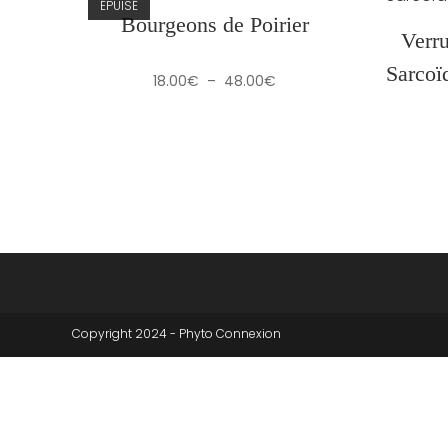
ÉPUISÉ
Bourgeons de Poirier
Verr
Sarcoï
Plage
18.00
€
–
48.00
€
de
prix :
18.00€
à
48.00€
Copyright 2024 - Phyto Connexion