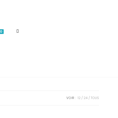
TOGGLE
0
WEBSITE
SEARCH
VOIR :
12
24
TOUS