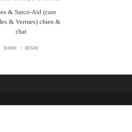
ues & Sarco-Aid (cure
des & Verrues) chien &
chat
Plage
19.80
€
–
38.50
€
de
prix :
19.80€
à
38.50€