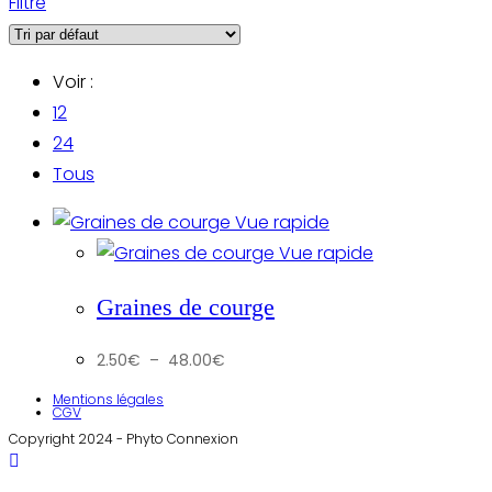
Filtre
Voir :
12
24
Tous
Vue rapide
Vue rapide
Graines de courge
Plage
2.50
€
–
48.00
€
de
prix :
2.50€
Mentions légales
à
CGV
48.00€
Copyright 2024 - Phyto Connexion