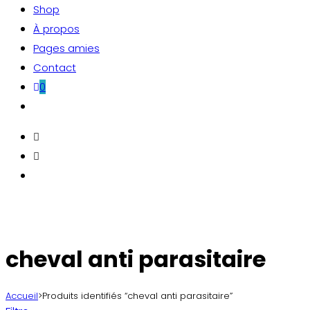
Shop
À propos
Pages amies
Contact
0
Toggle
website
search
cheval anti parasitaire
Accueil
>
Produits identifiés “cheval anti parasitaire”