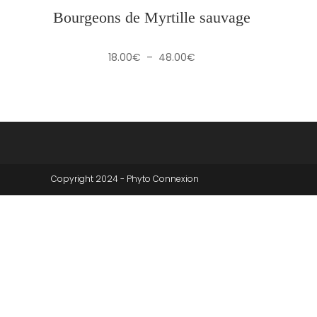
Bourgeons de Myrtille sauvage
Plage
18.00
€
–
48.00
€
de
prix :
18.00€
à
48.00€
Copyright 2024 - Phyto Connexion