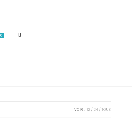
TOGGLE
0
WEBSITE
SEARCH
VOIR :
12
24
TOUS