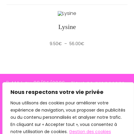
Lysine
Plage
9.50
€
–
56.00
€
de
prix :
9.50€
à
56.00€
MAJ au 09/05/2026 - Nous ne proposons
Nous respectons votre vie privée
plus le transporteur Relais Colis (placés en
redressement judiciaire le 10/03/26, ils
Nous utilisons des cookies pour améliorer votre
expérience de navigation, vous proposer des publicités
n'assurent plus les livraisons depuis le
ou du contenu personnalisés et analyser notre trafic.
07/05/26). Pour les commandes avec
En cliquant sur « Accepter tout », vous consentez à
remise en main propre, merci de me
notre utilisation de cookies.
Gestion des cookies