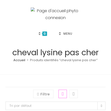
Skip
to
content
0
MENU
cheval lysine pas cher
Accueil
>
Produits identifiés “cheval lysine pas cher”
Filtre
Tri par défaut