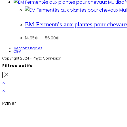
prix :
16.95€
à
58.00€
EM Fermentés aux plantes pour chevaux
Plage
14.95
€
–
56.00
€
de
prix :
14.95€
Mentions légales
à
CGV
56.00€
Copyright 2024 - Phyto Connexion
Filtres actifs
×
×
Panier