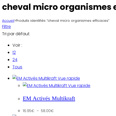
cheval micro organismes e
Accueil
>
Produits identifiés “cheval micro organismes efficaces”
Filtre
Tri par défaut
Voir :
12
24
Tous
Vue rapide
Vue rapide
EM Activés Multikraft
Plage
16.95
€
–
58.00
€
de