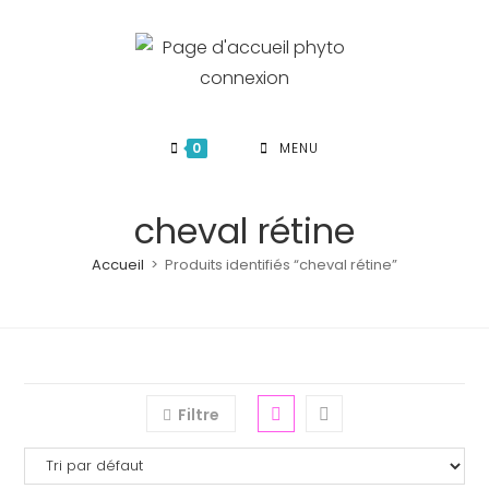
Skip
to
content
0
MENU
cheval rétine
Accueil
>
Produits identifiés “cheval rétine”
Filtre