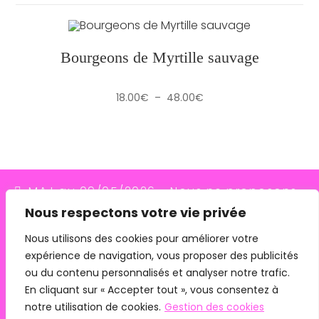
Bourgeons de Myrtille sauvage
Plage
18.00
€
–
48.00
€
de
prix :
18.00€
à
48.00€
MAJ au 09/05/2026 - Nous ne proposons
Nous respectons votre vie privée
plus le transporteur Relais Colis (placés en
redressement judiciaire le 10/03/26, ils
Nous utilisons des cookies pour améliorer votre
expérience de navigation, vous proposer des publicités
n'assurent plus les livraisons depuis le
ou du contenu personnalisés et analyser notre trafic.
07/05/26). Pour les commandes avec
En cliquant sur « Accepter tout », vous consentez à
remise en main propre, merci de me
notre utilisation de cookies.
Gestion des cookies