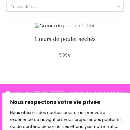
Tri par défaut
Cœurs de poulet séchés
5.99
€
MAJ au 09/05/2026 - Nous ne proposons
Nous respectons votre vie privée
plus le transporteur Relais Colis (placés en
redressement judiciaire le 10/03/26, ils
Nous utilisons des cookies pour améliorer votre
expérience de navigation, vous proposer des publicités
n'assurent plus les livraisons depuis le
ou du contenu personnalisés et analyser notre trafic.