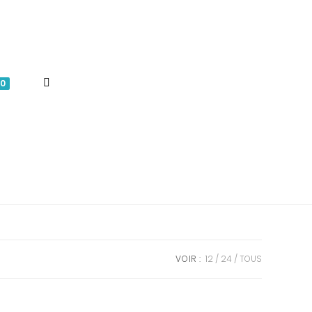
TOGGLE
0
WEBSITE
SEARCH
VOIR :
12
24
TOUS