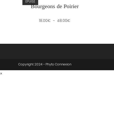
ÉPUISÉ
Bourgeons de Poirier
Plage
18.00
€
–
48.00
€
de
prix :
18.00€
à
48.00€
Copyright 2024 - Phyto Connexion
×