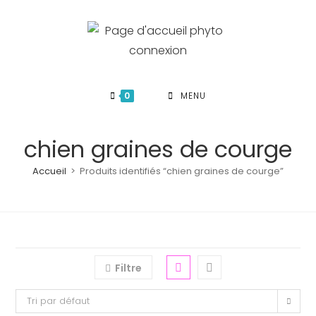
Skip
to
content
0
MENU
chien graines de courge
Accueil
>
Produits identifiés “chien graines de courge”
Filtre
Tri par défaut