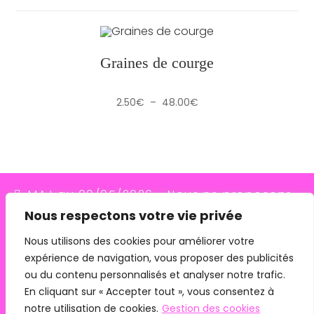
Graines de courge
Plage
2.50
€
–
48.00
€
de
prix :
2.50€
à
48.00€
MAJ au 09/05/2026 - Nous ne proposons
Nous respectons votre vie privée
plus le transporteur Relais Colis (placés en
redressement judiciaire le 10/03/26, ils
Nous utilisons des cookies pour améliorer votre
expérience de navigation, vous proposer des publicités
n'assurent plus les livraisons depuis le
ou du contenu personnalisés et analyser notre trafic.
07/05/26). Pour les commandes avec
En cliquant sur « Accepter tout », vous consentez à
remise en main propre, merci de me
notre utilisation de cookies.
Gestion des cookies