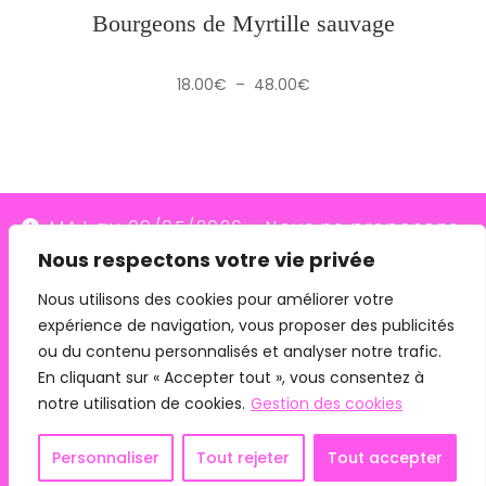
Bourgeons de Myrtille sauvage
Plage
18.00
€
–
48.00
€
de
prix :
18.00€
à
48.00€
MAJ au 09/05/2026 - Nous ne proposons
Nous respectons votre vie privée
plus le transporteur Relais Colis (placés en
redressement judiciaire le 10/03/26, ils
Nous utilisons des cookies pour améliorer votre
expérience de navigation, vous proposer des publicités
n'assurent plus les livraisons depuis le
ou du contenu personnalisés et analyser notre trafic.
07/05/26). Pour les commandes avec
En cliquant sur « Accepter tout », vous consentez à
remise en main propre, merci de me
notre utilisation de cookies.
Gestion des cookies
contacter directement.
Mentions légales
CGV
Personnaliser
Tout rejeter
Tout accepter
Ignorer
Copyright 2024 - Phyto Connexion