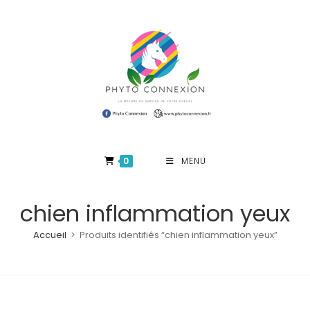
Skip
to
content
0
MENU
chien inflammation yeux
Accueil
>
Produits identifiés “chien inflammation yeux”