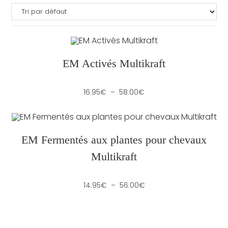
EM Activés Multikraft
Plage
16.95
€
–
58.00
€
de
prix :
16.95€
à
58.00€
EM Fermentés aux plantes pour chevaux
Multikraft
Plage
14.95
€
–
56.00
€
de
prix :
14.95€
à
56.00€