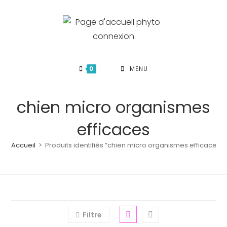
Skip
to
content
0
MENU
chien micro organismes
efficaces
Accueil
>
Produits identifiés “chien micro organismes efficaces”
Filtre