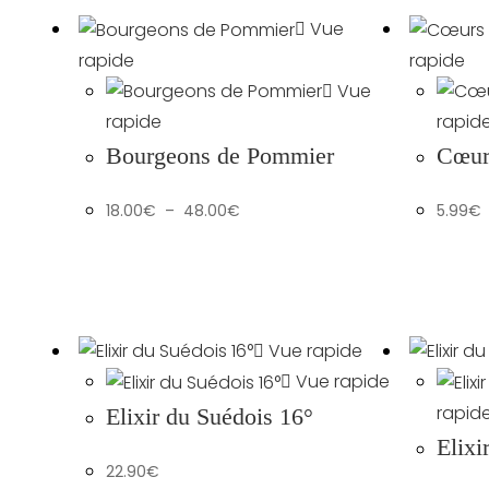
prix :
9.90€
Vue
à
37.50€
rapide
rapide
Vue
rapide
rapid
Bourgeons de Pommier
Cœur
Plage
18.00
€
–
48.00
€
5.99
€
de
prix :
18.00€
à
48.00€
Vue rapide
Vue rapide
rapid
Elixir du Suédois 16°
Elixi
22.90
€