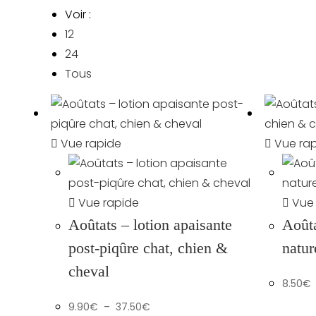
Voir :
12
24
Tous
Vue rapide
Vue ra
Vue rapide
Vue 
Aoûtats – lotion apaisante
Aoûta
post-piqûre chat, chien &
natur
cheval
8.50
€
Plage
9.90
€
–
37.50
€
de