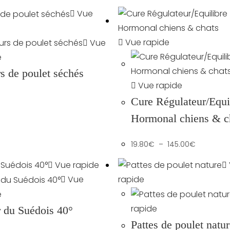
à
19.50€
Vue
Vue rapide
Vue
e
s de poulet séchés
Vue rapide
Cure Régulateur/Equi
Hormonal chiens & c
Plage
19.80
€
–
145.00
€
de
prix :
19.80€
Vue rapide
à
145.00€
Vue
rapide
e
rapide
r du Suédois 40°
Pattes de poulet natu