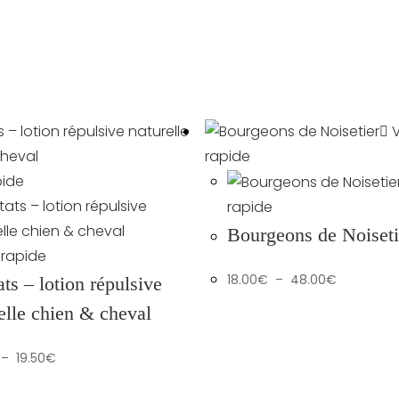
V
rapide
pide
rapide
Bourgeons de Noiseti
rapide
Plage
18.00
€
–
48.00
€
ts – lotion répulsive
de
prix :
18.00€
elle chien & cheval
à
48.00€
Plage
–
19.50
€
de
prix :
8.50€