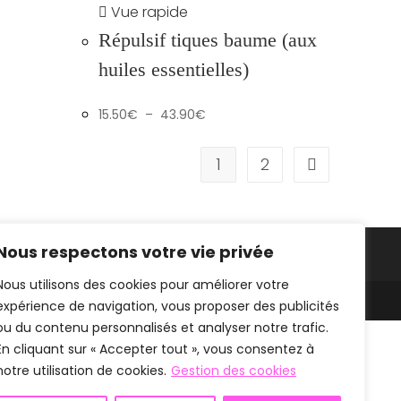
Vue rapide
Répulsif tiques baume (aux
huiles essentielles)
Plage
15.50
€
–
43.90
€
de
prix :
15.50€
à
1
2
43.90€
Nous respectons votre vie privée
Nous utilisons des cookies pour améliorer votre
Mentions légales
CGV
expérience de navigation, vous proposer des publicités
ou du contenu personnalisés et analyser notre trafic.
En cliquant sur « Accepter tout », vous consentez à
notre utilisation de cookies.
Gestion des cookies