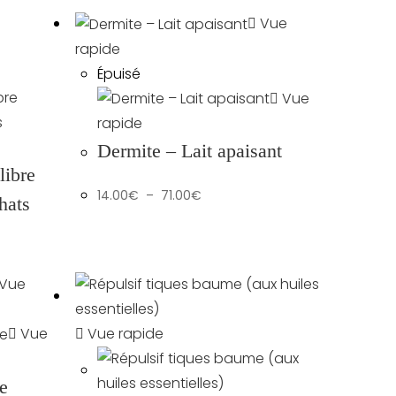
Vue
rapide
Épuisé
Vue
rapide
Dermite – Lait apaisant
libre
Plage
14.00
€
–
71.00
€
de
hats
prix :
14.00€
à
71.00€
Vue
Vue rapide
Vue
re