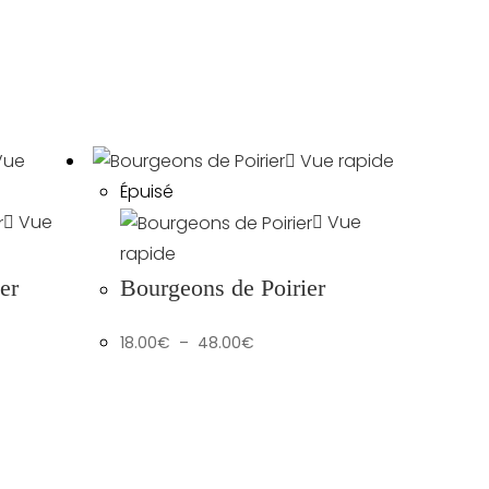
ue
Vue rapide
Épuisé
Vue
Vue
rapide
er
Bourgeons de Poirier
Plage
18.00
€
–
48.00
€
de
prix :
18.00€
à
48.00€