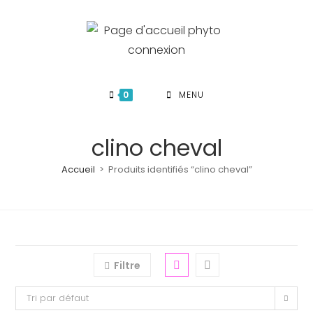
Skip
to
content
0
MENU
clino cheval
Accueil
>
Produits identifiés “clino cheval”
Filtre
Tri par défaut