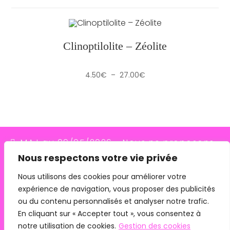
Clinoptilolite – Zéolite
Plage
4.50
€
–
27.00
€
de
prix :
4.50€
à
27.00€
MAJ au 09/05/2026 - Nous ne proposons
Nous respectons votre vie privée
plus le transporteur Relais Colis (placés en
redressement judiciaire le 10/03/26, ils
Nous utilisons des cookies pour améliorer votre
expérience de navigation, vous proposer des publicités
n'assurent plus les livraisons depuis le
ou du contenu personnalisés et analyser notre trafic.
07/05/26). Pour les commandes avec
En cliquant sur « Accepter tout », vous consentez à
remise en main propre, merci de me
notre utilisation de cookies.
Gestion des cookies