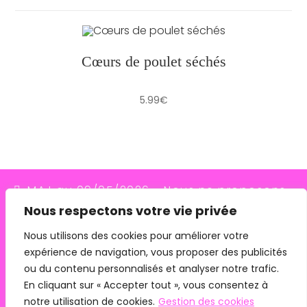
Cœurs de poulet séchés
5.99
€
MAJ au 09/05/2026 - Nous ne proposons
Nous respectons votre vie privée
plus le transporteur Relais Colis (placés en
redressement judiciaire le 10/03/26, ils
Nous utilisons des cookies pour améliorer votre
expérience de navigation, vous proposer des publicités
n'assurent plus les livraisons depuis le
ou du contenu personnalisés et analyser notre trafic.
07/05/26). Pour les commandes avec
En cliquant sur « Accepter tout », vous consentez à
remise en main propre, merci de me
notre utilisation de cookies.
Gestion des cookies