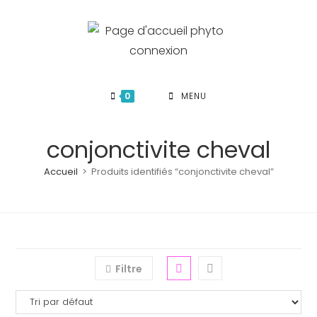
Skip
to
content
0
MENU
conjonctivite cheval
Accueil
>
Produits identifiés “conjonctivite cheval”
Filtre