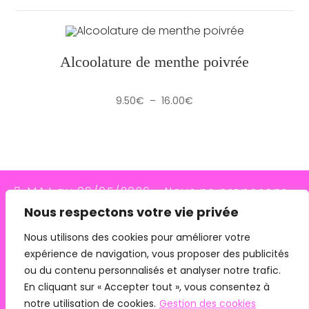
Alcoolature de menthe poivrée
Plage
9.50
€
–
16.00
€
de
prix :
9.50€
à
16.00€
MAJ au 09/05/2026 - Nous ne proposons
Nous respectons votre vie privée
plus le transporteur Relais Colis (placés en
redressement judiciaire le 10/03/26, ils
Nous utilisons des cookies pour améliorer votre
expérience de navigation, vous proposer des publicités
n'assurent plus les livraisons depuis le
ou du contenu personnalisés et analyser notre trafic.
07/05/26). Pour les commandes avec
En cliquant sur « Accepter tout », vous consentez à
remise en main propre, merci de me
notre utilisation de cookies.
Gestion des cookies