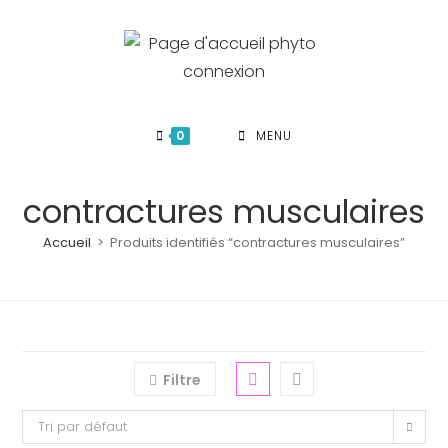
Skip
to
content
0
MENU
contractures musculaires
Accueil
>
Produits identifiés “contractures musculaires”
Filtre
Tri par défaut