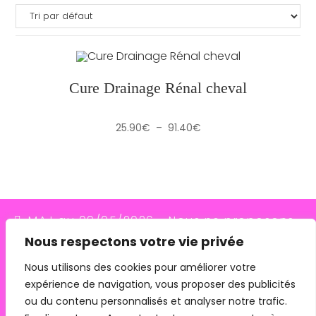
Cure Drainage Rénal cheval
Plage
25.90
€
–
91.40
€
de
prix :
25.90€
à
91.40€
MAJ au 09/05/2026 - Nous ne proposons
Nous respectons votre vie privée
plus le transporteur Relais Colis (placés en
redressement judiciaire le 10/03/26, ils
Nous utilisons des cookies pour améliorer votre
expérience de navigation, vous proposer des publicités
n'assurent plus les livraisons depuis le
ou du contenu personnalisés et analyser notre trafic.
07/05/26). Pour les commandes avec