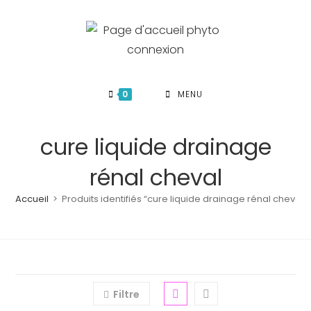
Skip
to
content
0
MENU
cure liquide drainage
rénal cheval
Accueil
>
Produits identifiés “cure liquide drainage rénal cheval”
Filtre