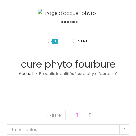
Skip
to
content
0
MENU
cure phyto fourbure
Accueil
>
Produits identifiés “cure phyto fourbure”
Filtre
Tri par défaut