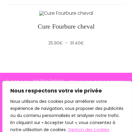
Cure Fourbure cheval
Plage
25.90
€
–
91.40
€
de
prix :
25.90€
à
91.40€
MAJ au 09/05/2026 - Nous ne proposons
Nous respectons votre vie privée
plus le transporteur Relais Colis (placés en
redressement judiciaire le 10/03/26, ils
Nous utilisons des cookies pour améliorer votre
expérience de navigation, vous proposer des publicités
n'assurent plus les livraisons depuis le
ou du contenu personnalisés et analyser notre trafic.
07/05/26). Pour les commandes avec
En cliquant sur « Accepter tout », vous consentez à
remise en main propre, merci de me
notre utilisation de cookies.
Gestion des cookies