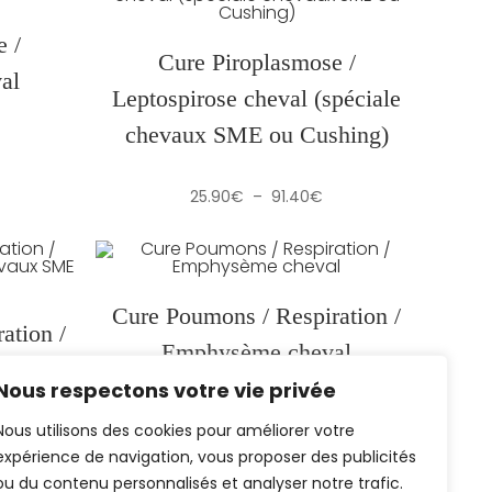
 /
Cure Piroplasmose /
al
Leptospirose cheval (spéciale
chevaux SME ou Cushing)
lage
e
ix :
5.90€
Plage
25.90
€
–
91.40
€
de
1.40€
prix :
25.90€
à
91.40€
Cure Poumons / Respiration /
ation /
Emphysème cheval
chevaux
Nous respectons votre vie privée
)
Plage
25.90
€
–
91.40
€
de
Nous utilisons des cookies pour améliorer votre
prix :
expérience de navigation, vous proposer des publicités
25.90€
lage
à
e
ou du contenu personnalisés et analyser notre trafic.
91.40€