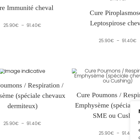
re Immunité cheval
Cure Piroplasmose
Leptospirose chev
Plage
25.90
€
–
91.40
€
de
prix :
25.90€
P
25.90
€
–
91.40
€
à
d
91.40€
pr
2
à
9
oumons / Respiration /
Cure Poumons / Respir
ème (spéciale chevaux
Emphysème (spéciale 
dermiteux)
SME ou Cushing
Plage
25.90
€
–
91.40
€
de
prix :
P
25.90
€
–
91.40
€
25.90€
d