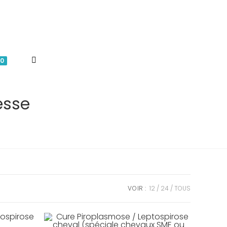
TOGGLE
0
WEBSITE
esse
SEARCH
VOIR :
12
24
TOUS