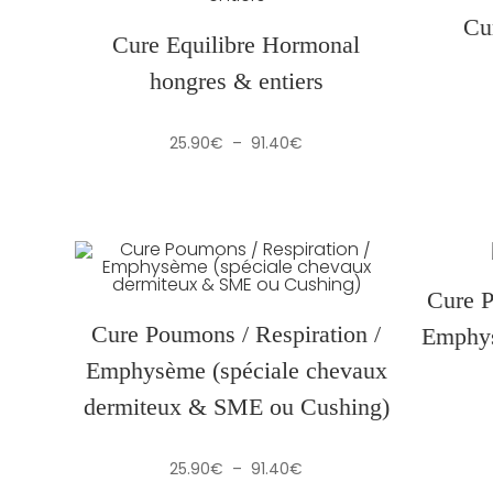
Cu
Cure Equilibre Hormonal
hongres & entiers
Plage
25.90
€
–
91.40
€
de
prix :
25.90€
à
91.40€
Cure P
Cure Poumons / Respiration /
Emphys
Emphysème (spéciale chevaux
dermiteux & SME ou Cushing)
Plage
25.90
€
–
91.40
€
de