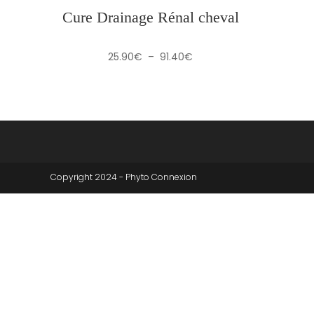
Cure Drainage Rénal cheval
Plage
25.90
€
–
91.40
€
de
prix :
25.90€
à
91.40€
Copyright 2024 - Phyto Connexion