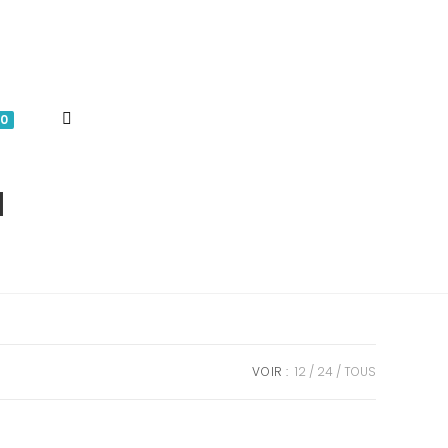
TOGGLE
0
WEBSITE
l
SEARCH
VOIR :
12
24
TOUS