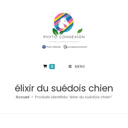
Skip
to
content
0
MENU
élixir du suédois chien
Accueil
>
Produits identifiés “élixir du suédois chien”