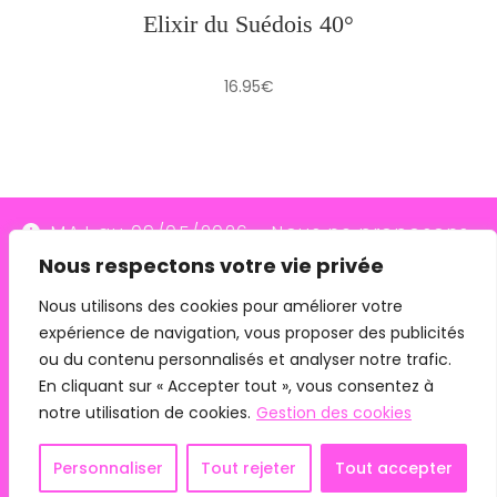
Elixir du Suédois 40°
16.95
€
MAJ au 09/05/2026 - Nous ne proposons
Nous respectons votre vie privée
plus le transporteur Relais Colis (placés en
redressement judiciaire le 10/03/26, ils
Nous utilisons des cookies pour améliorer votre
expérience de navigation, vous proposer des publicités
n'assurent plus les livraisons depuis le
ou du contenu personnalisés et analyser notre trafic.
07/05/26). Pour les commandes avec
En cliquant sur « Accepter tout », vous consentez à
remise en main propre, merci de me
notre utilisation de cookies.
Gestion des cookies
contacter directement.
Mentions légales
CGV
Personnaliser
Tout rejeter
Tout accepter
Ignorer
Copyright 2024 - Phyto Connexion