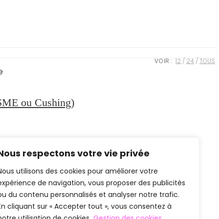
VOIR :
12
24
TOUS
 SME ou Cushing)
lage
de
rix :
25.90€
Nous respectons votre vie privée
à
91.40€
Nous utilisons des cookies pour améliorer votre
expérience de navigation, vous proposer des publicités
ou du contenu personnalisés et analyser notre trafic.
En cliquant sur « Accepter tout », vous consentez à
notre utilisation de cookies.
Gestion des cookies