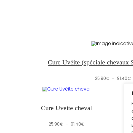
Cure Uvéite (spéciale chevaux
P
25.90
€
–
91.40
€
p
Cure Uvéite cheval
Plage
25.90
€
–
91.40
€
de
prix :