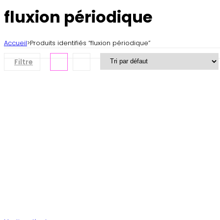
search
fluxion périodique
Accueil
>
Produits identifiés “fluxion périodique”
Filtre