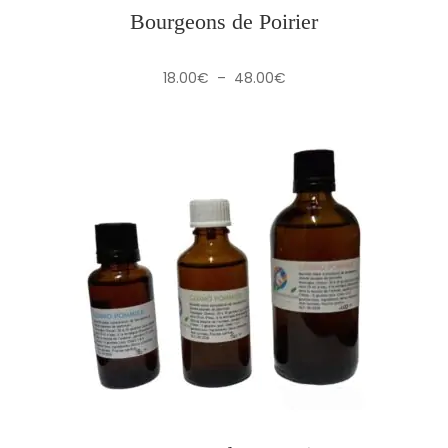
Bourgeons de Poirier
Plage
18.00
€
–
48.00
€
de
prix :
18.00€
à
48.00€