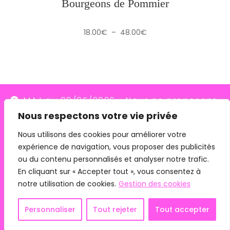
Bourgeons de Pommier
Plage
18.00
€
–
48.00
€
de
prix :
18.00€
à
48.00€
MAJ au 09/05/2026 - Nous ne proposons
Nous respectons votre vie privée
plus le transporteur Relais Colis (placés en
redressement judiciaire le 10/03/26, ils
Nous utilisons des cookies pour améliorer votre
expérience de navigation, vous proposer des publicités
n'assurent plus les livraisons depuis le
ou du contenu personnalisés et analyser notre trafic.
07/05/26). Pour les commandes avec
En cliquant sur « Accepter tout », vous consentez à
remise en main propre, merci de me
notre utilisation de cookies.
Gestion des cookies
contacter directement.
Mentions légales
CGV
Personnaliser
Tout rejeter
Tout accepter
Ignorer
Copyright 2024 - Phyto Connexion