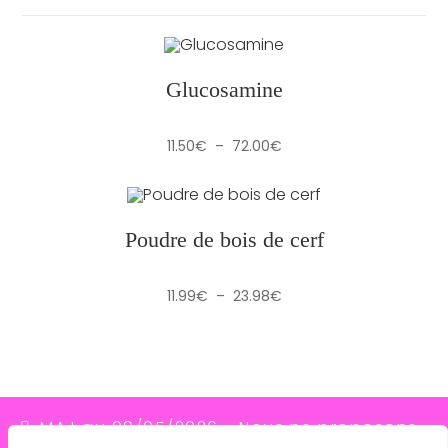
Glucosamine
Plage
11.50
€
–
72.00
€
de
prix :
11.50€
à
72.00€
Poudre de bois de cerf
Plage
11.99
€
–
23.98
€
de
prix :
11.99€
à
23.98€
MAJ au 09/05/2026 - Nous ne proposons