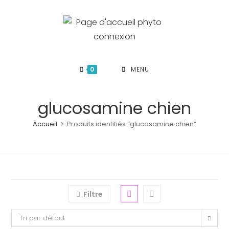
Skip
to
content
0
MENU
glucosamine chien
Accueil
>
Produits identifiés “glucosamine chien”
Filtre
Tri par défaut