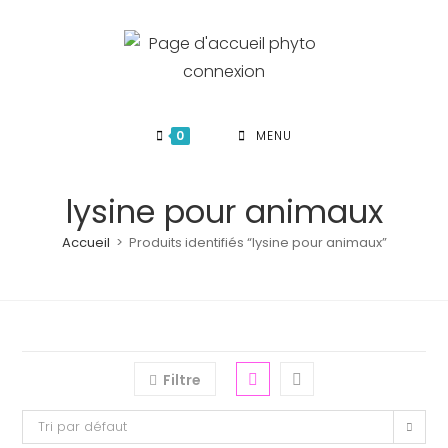
Skip
to
content
0
MENU
lysine pour animaux
Accueil
>
Produits identifiés “lysine pour animaux”
Filtre
Tri par défaut