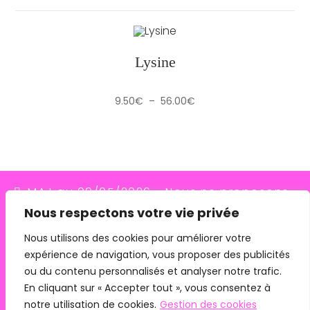
Lysine
Plage
9.50
€
–
56.00
€
de
prix :
9.50€
à
56.00€
MAJ au 09/05/2026 - Nous ne proposons
Nous respectons votre vie privée
plus le transporteur Relais Colis (placés en
redressement judiciaire le 10/03/26, ils
Nous utilisons des cookies pour améliorer votre
expérience de navigation, vous proposer des publicités
n'assurent plus les livraisons depuis le
ou du contenu personnalisés et analyser notre trafic.
07/05/26). Pour les commandes avec
En cliquant sur « Accepter tout », vous consentez à
remise en main propre, merci de me
notre utilisation de cookies.
Gestion des cookies