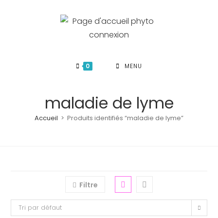
Skip
to
content
0
MENU
maladie de lyme
Accueil
>
Produits identifiés “maladie de lyme”
Filtre
Tri par défaut