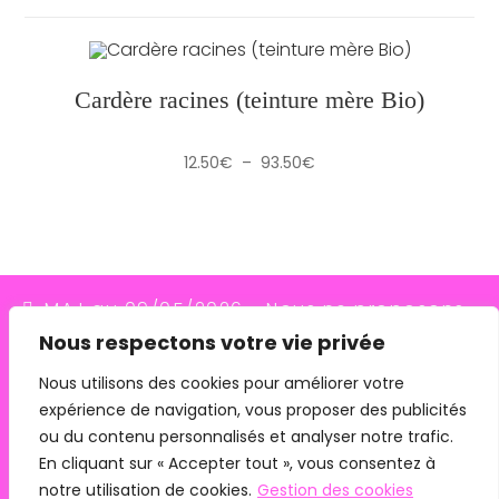
Cardère racines (teinture mère Bio)
Plage
12.50
€
–
93.50
€
de
prix :
12.50€
à
93.50€
MAJ au 09/05/2026 - Nous ne proposons
Nous respectons votre vie privée
plus le transporteur Relais Colis (placés en
redressement judiciaire le 10/03/26, ils
Nous utilisons des cookies pour améliorer votre
expérience de navigation, vous proposer des publicités
n'assurent plus les livraisons depuis le
ou du contenu personnalisés et analyser notre trafic.
07/05/26). Pour les commandes avec
En cliquant sur « Accepter tout », vous consentez à
remise en main propre, merci de me
notre utilisation de cookies.
Gestion des cookies