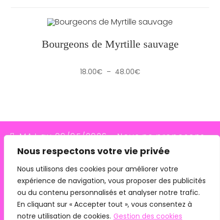
Bourgeons de Myrtille sauvage
Plage
18.00
€
–
48.00
€
de
prix :
18.00€
à
48.00€
MAJ au 09/05/2026 - Nous ne proposons
Nous respectons votre vie privée
plus le transporteur Relais Colis (placés en
redressement judiciaire le 10/03/26, ils
Nous utilisons des cookies pour améliorer votre
expérience de navigation, vous proposer des publicités
n'assurent plus les livraisons depuis le
ou du contenu personnalisés et analyser notre trafic.
07/05/26). Pour les commandes avec
En cliquant sur « Accepter tout », vous consentez à
remise en main propre, merci de me
notre utilisation de cookies.
Gestion des cookies