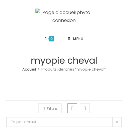
Skip
to
content
0
MENU
myopie cheval
Accueil
>
Produits identifiés “myopie cheval”
Filtre
Tri par défaut