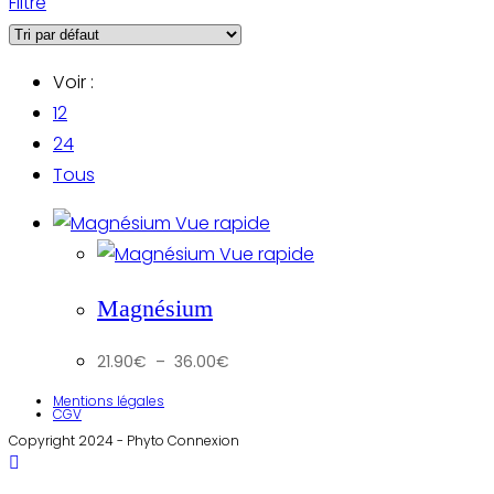
Filtre
Voir :
12
24
Tous
Vue rapide
Vue rapide
Magnésium
Plage
21.90
€
–
36.00
€
de
prix :
21.90€
Mentions légales
à
CGV
36.00€
Copyright 2024 - Phyto Connexion