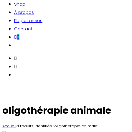
Shop
À propos
Pages amies
Contact
0
Toggle
website
search
oligothérapie animale
Accueil
>
Produits identifiés “oligothérapie animale”