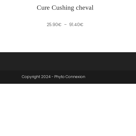
Cure Cushing cheval
Plage
25.90
€
–
91.40
€
de
prix :
25.90€
à
91.40€
Copyright 2024 - Phyto Connexion