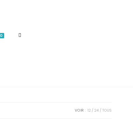
TOGGLE
0
WEBSITE
SEARCH
VOIR :
12
24
TOUS