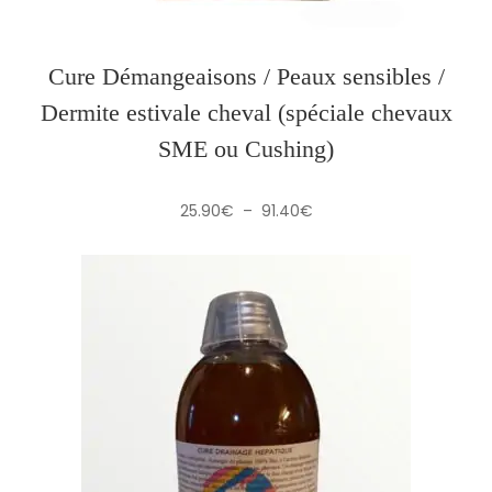
Cure Démangeaisons / Peaux sensibles /
Dermite estivale cheval (spéciale chevaux
SME ou Cushing)
Plage
25.90
€
–
91.40
€
de
prix :
25.90€
à
91.40€