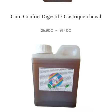
Cure Confort Digestif / Gastrique cheval
Plage
25.90
€
–
91.40
€
de
prix :
25.90€
à
91.40€