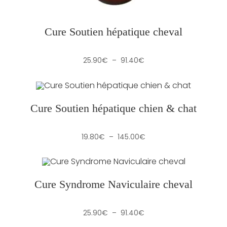
Cure Soutien hépatique cheval
Plage
25.90
€
–
91.40
€
de
prix :
25.90€
à
91.40€
Cure Soutien hépatique chien & chat
Plage
19.80
€
–
145.00
€
de
prix :
19.80€
à
145.00€
Cure Syndrome Naviculaire cheval
Plage
25.90
€
–
91.40
€
de
prix :