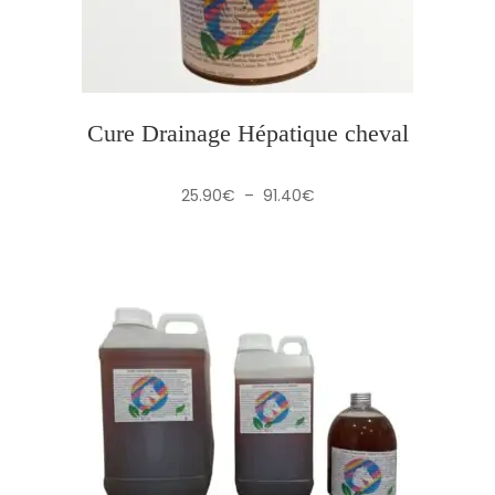
Cure Drainage Hépatique cheval
Plage
25.90
€
–
91.40
€
de
prix :
25.90€
à
91.40€