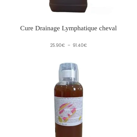
Cure Drainage Lymphatique cheval
Plage
25.90
€
–
91.40
€
de
prix :
25.90€
à
91.40€