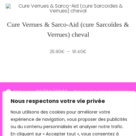
25.90€
à
91.40€
Cure Verrues & Sarco-Aid (cure Sarcoïdes &
Verrues) cheval
Plage
25.90
€
–
91.40
€
de
prix :
25.90€
à
91.40€
MAJ au 09/05/2026 - Nous ne proposons
Nous respectons votre vie privée
plus le transporteur Relais Colis (placés en
redressement judiciaire le 10/03/26, ils
Nous utilisons des cookies pour améliorer votre
expérience de navigation, vous proposer des publicités
n'assurent plus les livraisons depuis le
ou du contenu personnalisés et analyser notre trafic.
07/05/26). Pour les commandes avec
En cliquant sur « Accepter tout », vous consentez à