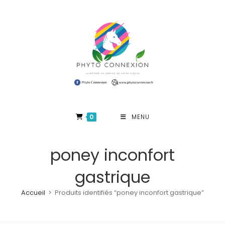
Skip
to
content
0
MENU
poney inconfort
gastrique
Accueil
>
Produits identifiés “poney inconfort gastrique”