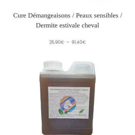
Cure Démangeaisons / Peaux sensibles /
Dermite estivale cheval
Plage
25.90
€
–
91.40
€
de
prix :
25.90€
à
91.40€