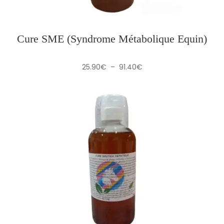
Cure SME (Syndrome Métabolique Equin)
Plage
25.90
€
–
91.40
€
de
prix :
25.90€
à
91.40€