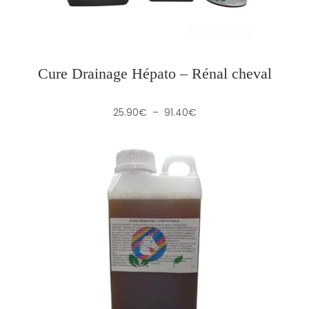
Cure Drainage Hépato – Rénal cheval
Plage
25.90
€
–
91.40
€
de
prix :
25.90€
à
91.40€