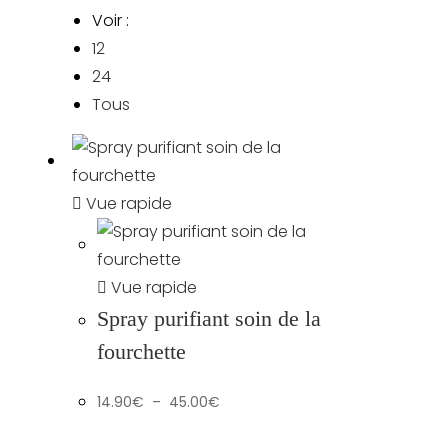
Voir :
12
24
Tous
Vue rapide
Vue rapide
Spray purifiant soin de la
fourchette
Plage
14.90
€
–
45.00
€
de
prix :
14.90€