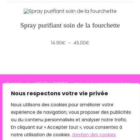
Spray purifiant soin de la fourchette
Plage
14.90
€
–
45.00
€
de
prix :
14.90€
à
45.00€
MAJ au 09/05/2026 - Nous ne proposons
Nous respectons votre vie privée
plus le transporteur Relais Colis (placés en
redressement judiciaire le 10/03/26, ils
Nous utilisons des cookies pour améliorer votre
expérience de navigation, vous proposer des publicités
n'assurent plus les livraisons depuis le
ou du contenu personnalisés et analyser notre trafic.
07/05/26). Pour les commandes avec
En cliquant sur « Accepter tout », vous consentez à
remise en main propre, merci de me
notre utilisation de cookies.
Gestion des cookies