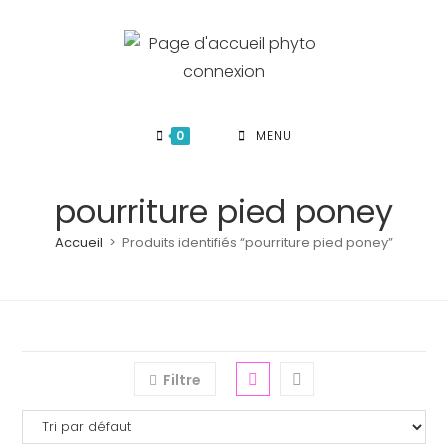
Skip
to
content
0
MENU
pourriture pied poney
Accueil
>
Produits identifiés “pourriture pied poney”
Filtre