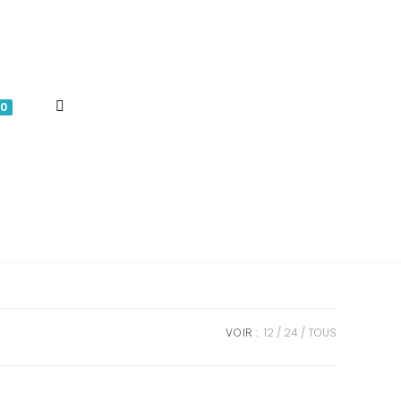
TOGGLE
0
WEBSITE
SEARCH
VOIR :
12
24
TOUS