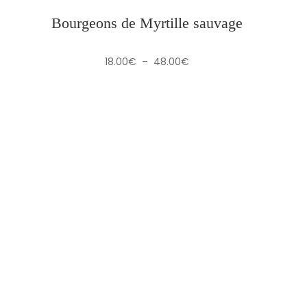
Bourgeons de Myrtille sauvage
Plage
18.00
€
–
48.00
€
de
prix :
18.00€
à
48.00€