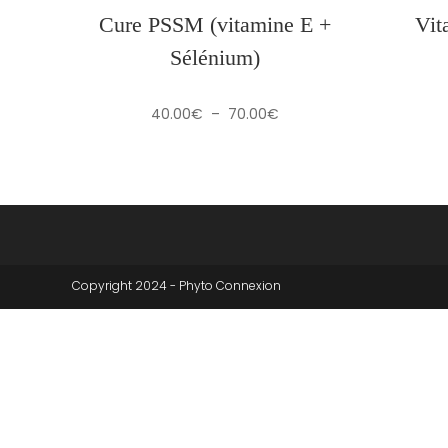
Cure PSSM (vitamine E +
Vit
Sélénium)
Plage
40.00
€
–
70.00
€
de
prix :
40.00€
à
70.00€
Copyright 2024 - Phyto Connexion