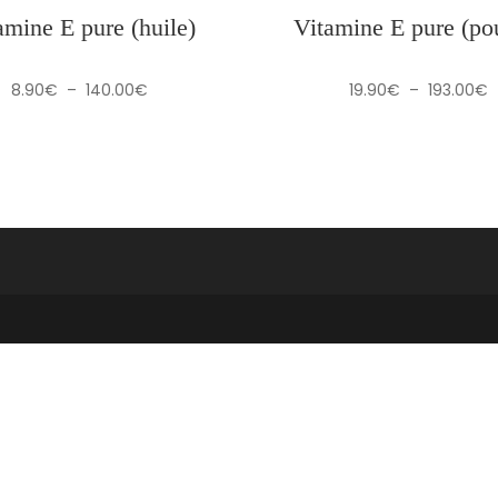
amine E pure (huile)
Vitamine E pure (po
Plage
P
8.90
€
–
140.00
€
19.90
€
–
193.00
€
de
d
prix :
p
8.90€
1
à
à
140.00€
1