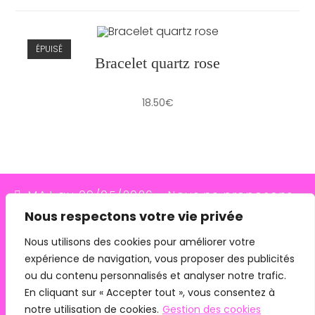
ÉPUISÉ
Bracelet quartz rose
18.50
€
MAJ au 09/05/2026 - Nous ne proposons
Nous respectons votre vie privée
plus le transporteur Relais Colis (placés en
redressement judiciaire le 10/03/26, ils
Nous utilisons des cookies pour améliorer votre
expérience de navigation, vous proposer des publicités
n'assurent plus les livraisons depuis le
ou du contenu personnalisés et analyser notre trafic.
07/05/26). Pour les commandes avec
En cliquant sur « Accepter tout », vous consentez à
remise en main propre, merci de me
notre utilisation de cookies.
Gestion des cookies